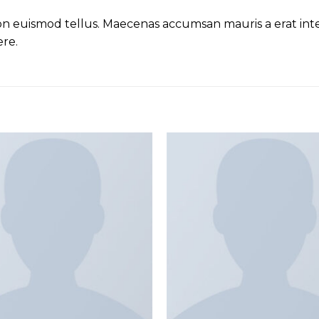
non euismod tellus. Maecenas accumsan mauris a erat i
ere.
Add to
wishlist