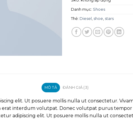
SKU:
Không áp dụng
Danh mục:
Shoes
Thẻ:
Diesel
,
shoe
,
stars
MÔ TẢ
ĐÁNH GIÁ (3)
scing elit. Ut posuere mollis nulla ut consectetur. Viva
erat interdum volutpat. Donec volutpat purus tempor s
tur adipiscing elit. Ut posuere mollis nulla ut consecte