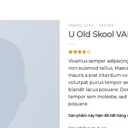
GOOGLE
PLAY
TRANG CHỦ
/
SHOES
U Old Skool V
Add to
wishlist
3.67
3
Vivamus semper adipiscing
trên 5
dựa trên
non euismod tellus. Mae
đánh giá
mauris a erat interdum v
volutpat purus tempor se
blandit lacus posuere. D
tempor sem molestie, sed 
posuere.
Sản phẩm này hiện đã hết hàng 