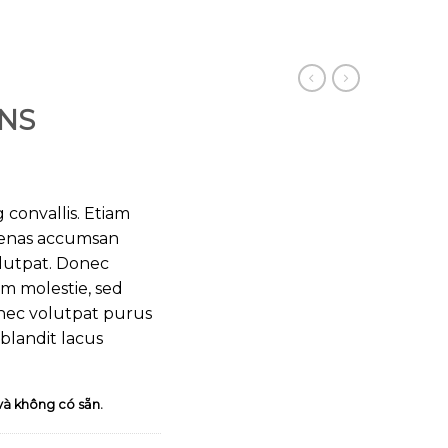
ANS
 convallis. Etiam
cenas accumsan
olutpat. Donec
m molestie, sed
onec volutpat purus
blandit lacus
và không có sẵn.