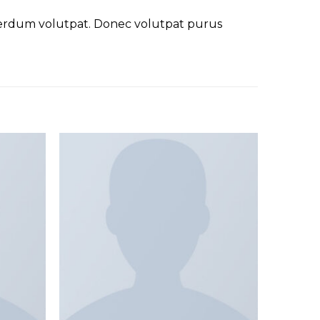
nterdum volutpat. Donec volutpat purus
Add to
Add to
wishlist
wishlist