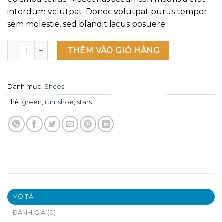
interdum volutpat. Donec volutpat purus tempor
sem molestie, sed blandit lacus posuere.
All Star Print Ox Converse số lượng
THÊM VÀO GIỎ HÀNG
Danh mục:
Shoes
Thẻ:
green
,
run
,
shoe
,
stars
MÔ TẢ
ĐÁNH GIÁ (0)