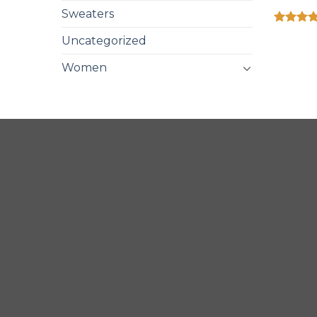
Sweaters
Được xế
Uncategorized
hạng
4.3
5 sao
Women