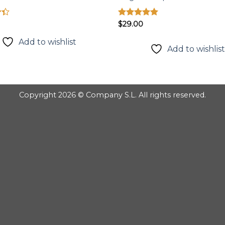
p
Được xếp
$
29.00
3
hạng
5.00
5 sao
Add to wishlist
Add to wishlis
Copyright 2026 © Company S.L. All rights reserved.