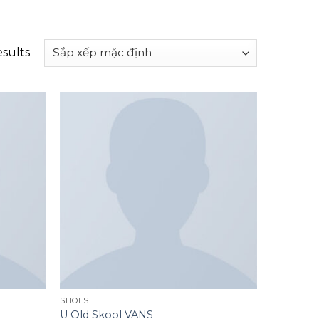
esults
Add to
Add to
wishlist
wishlist
SHOES
U Old Skool VANS