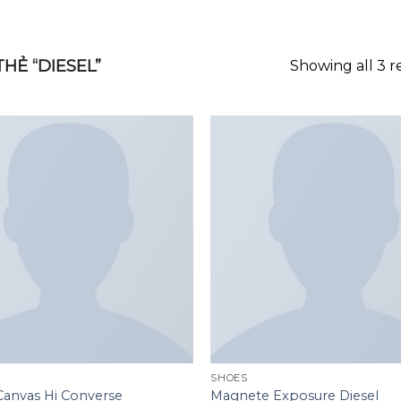
GOOGLE
PLAY
HẺ “DIESEL”
Showing all 3 r
Add to
wishlist
SHOES
 Canvas Hi Converse
Magnete Exposure Diesel