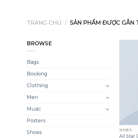
Chuyển
đến
nội
TRANG CHỦ
/
SẢN PHẨM ĐƯỢC GẮN T
dung
BROWSE
Bags
Booking
Clothing
Men
Music
Posters
SHOES
Shoes
All Star