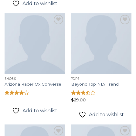
5 sao
Add to wishlist
Add to
Add to
wishlist
wishlist
SHOES
TOPS
Arizona Racer Ox Converse
Beyond Top NLY Trend
Được
Được
$
29.00
xếp hạng
xếp
4.00
5
hạng
Add to wishlist
Add to wishlist
sao
3.50
5
sao