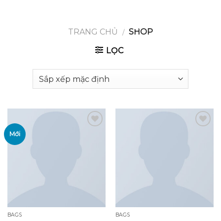
GOOGLE
Chuyển
đến
PLAY
nội
TRANG CHỦ
/
SHOP
dung
LỌC
Mới
Add to
Add to
wishlist
wishlist
BAGS
BAGS