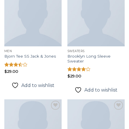
Add to
Add to
wishlist
wishlist
MEN
SWEATERS
Brooklyn Long Sleeve
Bjorn Tee SS Jack & Jones
Sweater
Được
$
29.00
xếp
Được
$
29.00
hạng
xếp hạng
Add to wishlist
3.50
5
4.00
5
Add to wishlist
sao
sao
Add to
Add to
wishlist
wishlist