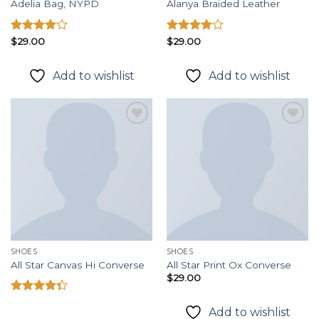
Adelia Bag, NYPD
Alanya Braided Leather
Được
$
29.00
Được
$
29.00
xếp hạng
xếp hạng
4.00
5
4.00
5
Add to wishlist
Add to wishlist
sao
sao
Add to
Add to
wishlist
wishlist
SHOES
SHOES
All Star Canvas Hi Converse
All Star Print Ox Converse
$
29.00
Được xếp
Add to wishlist
hạng
4.33