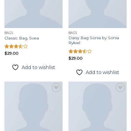
BAGS
BAGS
Daisy Bag Sonia by Sonia
Classic Bag, Svea
Rykiel
Được
$
29.00
xếp
Được
$
29.00
hạng
xếp
Add to wishlist
3.50
5
hạng
Add to wishlist
sao
3.50
5
sao
Add to
Add to
wishlist
wishlist