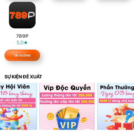
789P
5.0
TẢI XUỐNG
SỰ KIỆN ĐỀ XUẤT