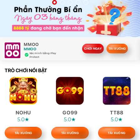
MMOO
CHƠI NGAY
TẢI XUỐNG
MMOO
Xác minh bằng Play
Protect
TRÒ CHƠI NỔI BẬT
NOHU
GO99
TT88
5.0
5.0
5.0
TẢI XUỐNG
TẢI XUỐNG
TẢI XUỐNG