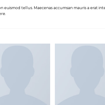
non euismod tellus. Maecenas accumsan mauris a erat i
ere.
Add to
wishlist