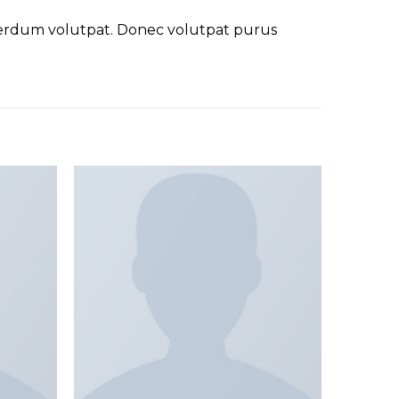
nterdum volutpat. Donec volutpat purus
Add to
Add to
wishlist
wishlist