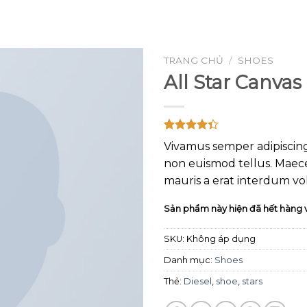
GOOGLE
PLAY
TRANG CHỦ
/
SHOES
All Star Canvas
Add to
wishlist
4.33
3
trên
Vivamus semper adipiscing
5 dựa
trên
non euismod tellus. Mae
đánh
giá
mauris a erat interdum vo
Sản phẩm này hiện đã hết hàng 
SKU:
Không áp dụng
Danh mục:
Shoes
Thẻ:
Diesel
,
shoe
,
stars