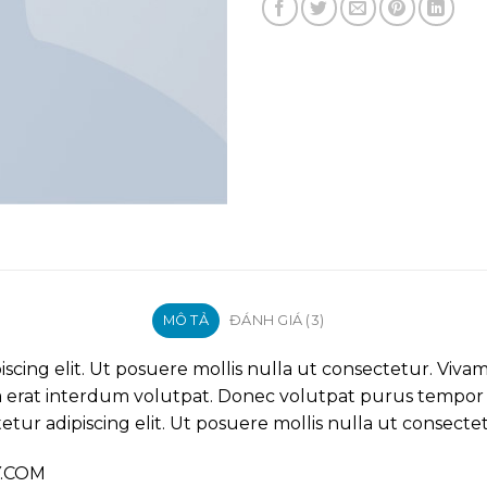
MÔ TẢ
ĐÁNH GIÁ (3)
scing elit. Ut posuere mollis nulla ut consectetur. Viva
erat interdum volutpat. Donec volutpat purus tempor s
tur adipiscing elit. Ut posuere mollis nulla ut consecte
LY.COM