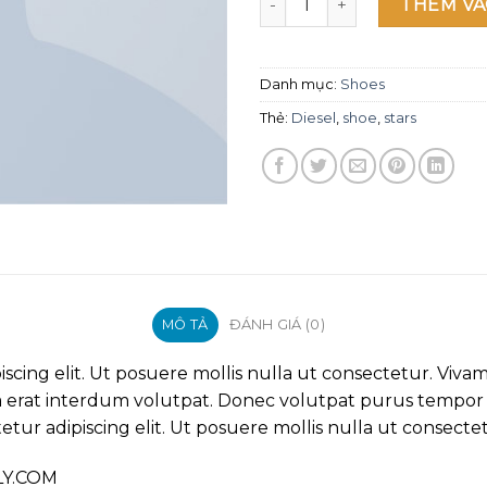
THÊM VÀ
Danh mục:
Shoes
Thẻ:
Diesel
,
shoe
,
stars
MÔ TẢ
ĐÁNH GIÁ (0)
scing elit. Ut posuere mollis nulla ut consectetur. Viva
erat interdum volutpat. Donec volutpat purus tempor s
tur adipiscing elit. Ut posuere mollis nulla ut consecte
LY.COM