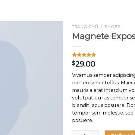
GOOGLE
PLAY
TRANG CHỦ
/
SHOES
Magnete Expos
Add to
wishlist
5.00
1
trên 5
29.00
$
dựa trên
đánh giá
Vivamus semper adipiscing
non euismod tellus. Mae
mauris a erat interdum v
volutpat purus tempor se
blandit lacus posuere. D
tempor sem molestie, sed 
posuere.
Magnete Exposure Diesel số