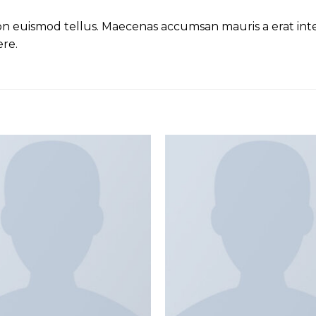
non euismod tellus. Maecenas accumsan mauris a erat i
ere.
Add to
wishlist