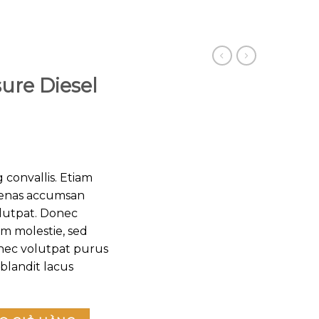
ure Diesel
 convallis. Etiam
cenas accumsan
olutpat. Donec
m molestie, sed
onec volutpat purus
blandit lacus
 lượng