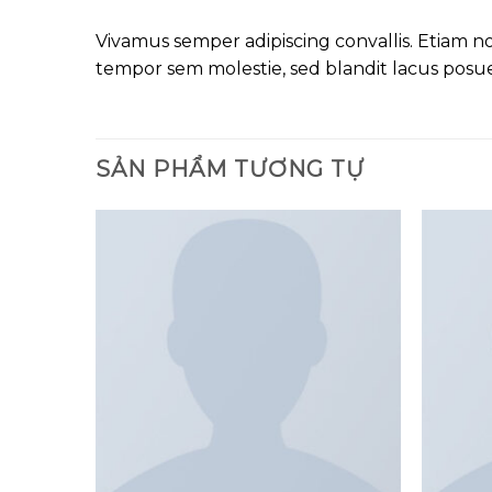
Vivamus semper adipiscing convallis. Etiam 
tempor sem molestie, sed blandit lacus posu
SẢN PHẨM TƯƠNG TỰ
Add to
Add to
wishlist
wishlist