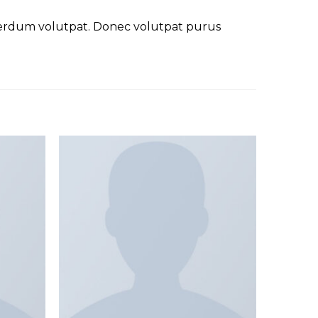
nterdum volutpat. Donec volutpat purus
Add to
Add to
wishlist
wishlist