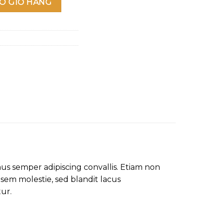
O GIỎ HÀNG
mus semper adipiscing convallis. Etiam non
em molestie, sed blandit lacus
tur.