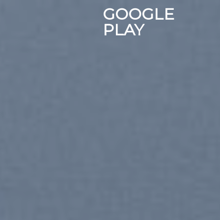
Chuyển
GOOGLE
đến
PLAY
nội
dung