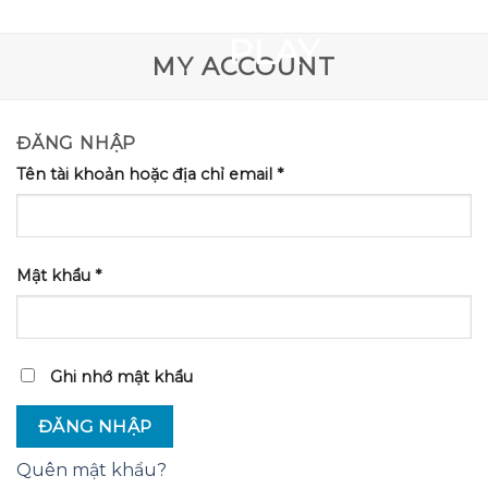
GOOGLE
Chuyển
đến
PLAY
MY ACCOUNT
nội
dung
ĐĂNG NHẬP
Tên tài khoản hoặc địa chỉ email
*
Mật khẩu
*
Ghi nhớ mật khẩu
ĐĂNG NHẬP
Quên mật khẩu?