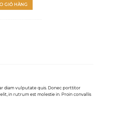
er số lượng
O GIỎ HÀNG
ar diam vulputate quis. Donec porttitor
lit, in rutrum est molestie in. Proin convallis