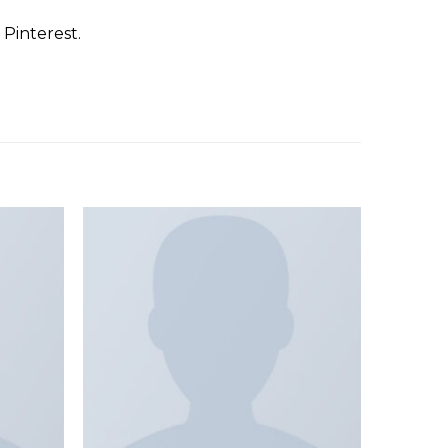
Pinterest.
Add to
Add to
wishlist
wishlist