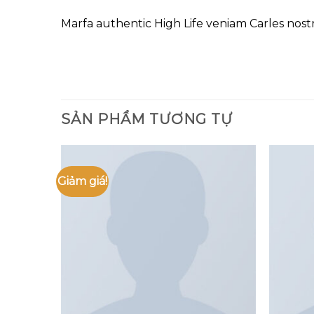
Marfa authentic High Life veniam Carles nos
SẢN PHẨM TƯƠNG TỰ
Giảm giá!
Add to
Add to
wishlist
wishlist