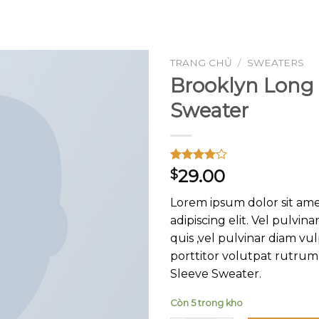
GOOGLE
PLAY
TRANG CHỦ
/
SWEATERS
Brooklyn Long 
Sweater
Add to
wishlist
4.00
3
trên
29.00
$
5 dựa
trên
đánh
Lorem ipsum dolor sit ame
giá
adipiscing elit. Vel pulvin
quis ,vel pulvinar diam vu
porttitor volutpat rutrum
Sleeve Sweater.
Còn 5 trong kho