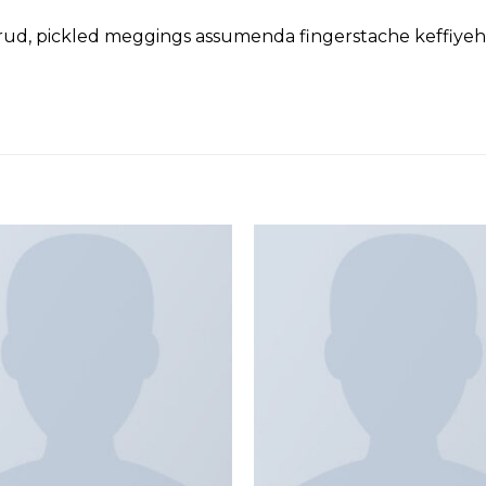
trud, pickled meggings assumenda fingerstache keffiyeh 
Add to
wishlist