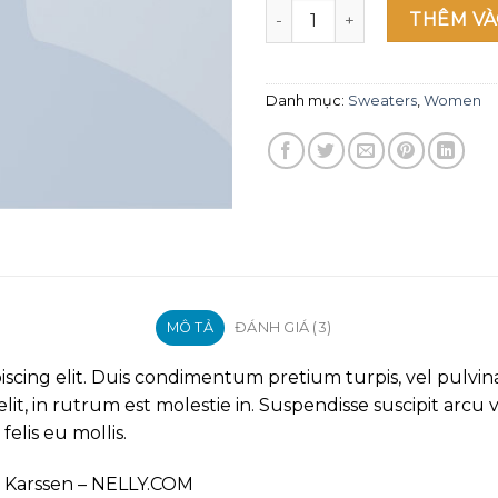
Brooklyn Long Sleeve Sweat
THÊM VÀ
Danh mục:
Sweaters
,
Women
MÔ TẢ
ĐÁNH GIÁ (3)
iscing elit. Duis condimentum pretium turpis, vel pulvin
t, in rutrum est molestie in. Suspendisse suscipit arcu ve
felis eu mollis.
 Karssen – NELLY.COM