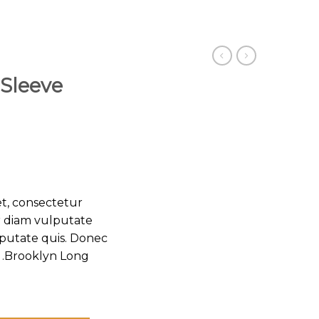
Sleeve
t, consectetur
ar diam vulputate
lputate quis. Donec
 .Brooklyn Long