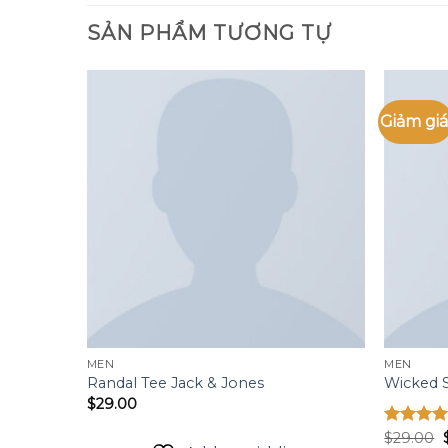
SẢN PHẨM TƯƠNG TỰ
Giảm giá
Add to
Add to
wishlist
wishlist
MEN
MEN
Randal Tee Jack & Jones
Wicked 
$
29.00
Được
$
29.00