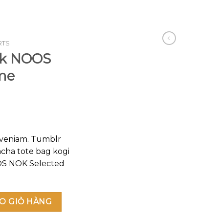
RTS
ck NOOS
me
 veniam. Tumblr
racha tote bag kogi
OS NOK Selected
cted Homme số lượng
O GIỎ HÀNG