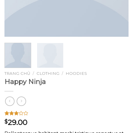
TRANG CHỦ
/
CLOTHING
/
HOODIES
Happy Ninja
3.00
2
29.00
$
trên 5
dựa