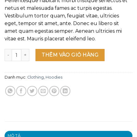
Pellentesque habitant morbi tristique senectus et
trên
đánh
netus et malesuada fames ac turpis egestas.
giá
Vestibulum tortor quam, feugiat vitae, ultricies
eget, tempor sit amet, ante. Donec eu libero sit
amet quam egestas semper. Aenean ultricies mi
vitae est. Mauris placerat eleifend leo.
Happy Ninja số lượng
THÊM VÀO GIỎ HÀNG
Danh mục:
Clothing
,
Hoodies
MÔ TẢ