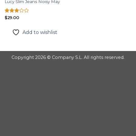
Lucy Slim Jeans Noisy May
Được
$
29.00
xếp
hạng
Add to wishlist
3.00
5
sao
Copyright 2026 © Company S.L. All rights reserved.