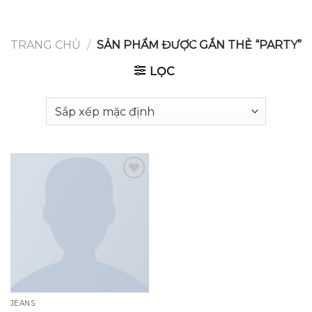
GOOGLE
Chuyển
đến
PLAY
nội
TRANG CHỦ
/
SẢN PHẨM ĐƯỢC GẮN THẺ “PARTY”
dung
LỌC
Add to
wishlist
JEANS